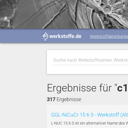
werkstoffe.de
Werkstoffdatenbank
Ergebnisse für "
c
317
Ergebnisse
GGL-NiCuCr 15 6 3 - Werkstoff (Al
L-NUC 15 6 3 ist ein alternativer Name des