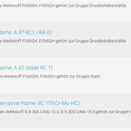
e des Werkstoff P355GH, P355GH gehört zur Gruppe Druckbehälterstähle
Name: A 47 RC1 / RA II)
e des Werkstoff P295GH, P295GH gehört zur Gruppe Druckbehälterstähle
 Name: A 42 Grade RC 1)
 des Werkstoff P265GH, P265GH gehört zur Gruppe Stahl
lternativer Name: IIC 15%Cr-Mo-HC)
 des Werkstoff G-X 300 CrMo 15 3, G-X 300 CrMo 15 3 gehört zur Gruppe