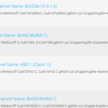
nativer Name: BrAZMc10-3-1,5)
 des Werkstoff CuAl10Fe3Mn2, CuAl10Fe3Mn2 gehört zur Gruppe Kupfer-
tiver Name: BrA9C4N4Mc1)
s Werkstoff G-CuAl10Ni, G-CuAl10Ni gehört zur Gruppe Kupfer-Gusswerk
iver Name: AlBC1 (Class 1))
 des Werkstoff CuAl10Fe2-C, CuAl10Fe2-C gehört zur Gruppe Kupfer-Alum
ernativer Name: BrA9Z4N4Mc1)
s Werkstoff CuAl10Fe5Ni5-C, CuAl10Fe5Ni5-C gehört zur Gruppe Kupfer