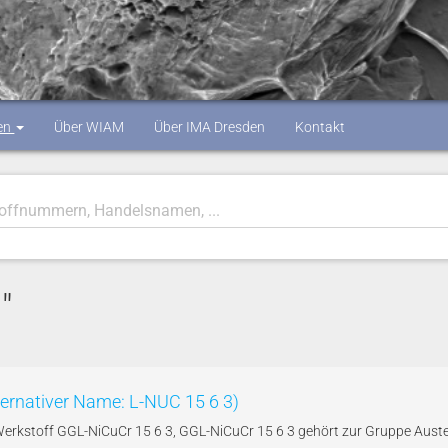
en
Über WIAM
Über IMA Dresden
Kontakt
1
"
ternativer Name: L-NUC 15 6 3)
 Werkstoff GGL-NiCuCr 15 6 3, GGL-NiCuCr 15 6 3 gehört zur Gruppe Aust