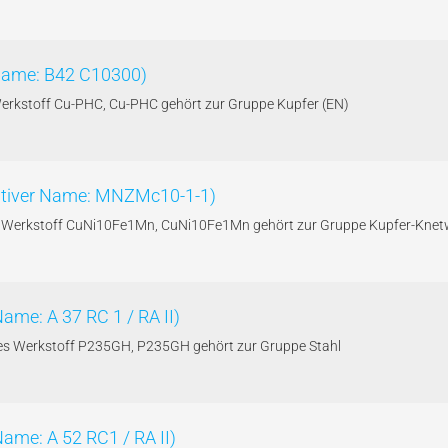
 Name: B42 C10300)
Werkstoff Cu-PHC, Cu-PHC gehört zur Gruppe Kupfer (EN)
ativer Name: MNZMc10-1-1)
es Werkstoff CuNi10Fe1Mn, CuNi10Fe1Mn gehört zur Gruppe Kupfer-Knet
ame: A 37 RC 1 / RA II)
e des Werkstoff P235GH, P235GH gehört zur Gruppe Stahl
Name: A 52 RC1 / RA II)