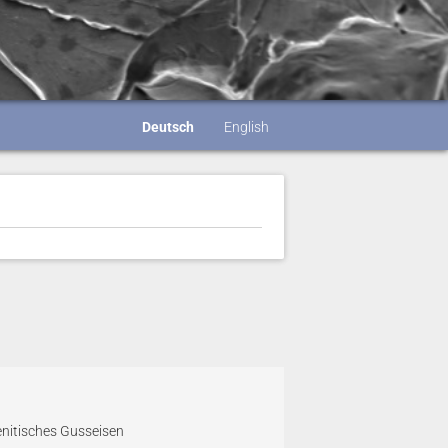
Deutsch
English
enitisches Gusseisen