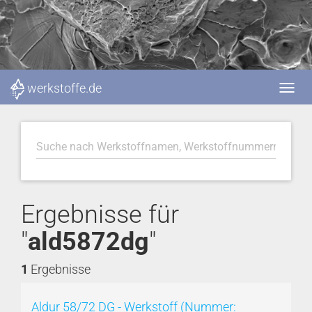
werkstoffe.de
Ergebnisse für
"
ald5872dg
"
1
Ergebnisse
Aldur 58/72 DG - Werkstoff (Nummer: