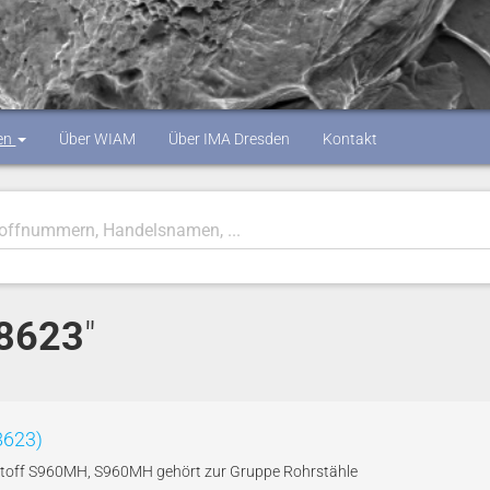
en
Über WIAM
Über IMA Dresden
Kontakt
.8623
"
8623)
stoff S960MH, S960MH gehört zur Gruppe Rohrstähle