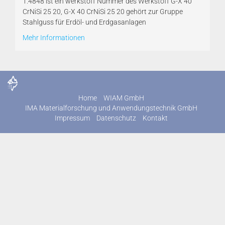
1.4848 ist ein werkstoff Nummer des Werkstoff G-X 40
CrNiSi 25 20, G-X 40 CrNiSi 25 20 gehört zur Gruppe
Stahlguss für Erdöl- und Erdgasanlagen
Mehr Informationen
Home
WIAM GmbH
IMA Materialforschung und Anwendungstechnik GmbH
Impressum
Datenschutz
Kontakt