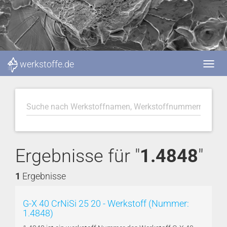
werkstoffe.de
Ergebnisse für "
1.4848
"
1
Ergebnisse
G-X 40 CrNiSi 25 20 - Werkstoff (Nummer:
1.4848)