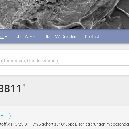
en
Über WIAM
Über IMA Dresden
Kontakt
.3811
"
3811)
toff X11Cr25, X11Cr25 gehört zur Gruppe Eisenlegierungen mit besonde