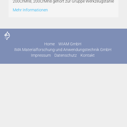
200CrMn8, 200CrMn8 gehört zur Gruppe Werkzeugstähle
Mehr Informationen
Home
WIAM GmbH
IMA Materialforschung und Anwendungstechnik GmbH
Impressum
Datenschutz
Kontakt