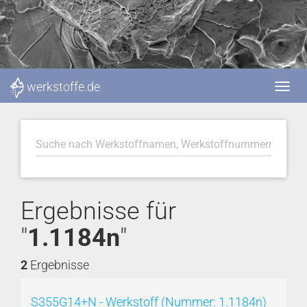
werkstoffe.de
Ergebnisse für
"
1.1184n
"
2
Ergebnisse
S355G14+N - Werkstoff (Nummer: 1.1184n)