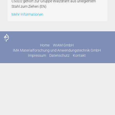
C50D2 gehört zur Gruppe Walzdraht aus unlegiertem
Stahl zum Ziehen (EN)
Mehr Informationen
Home
WIAM GmbH
IMA Materialforschung und Anwendungstechnik GmbH
Impressum
Datenschutz
Kontakt