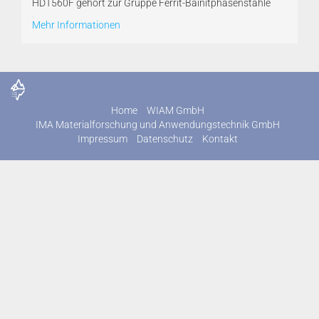
HDT560F gehört zur Gruppe Ferrit-Bainitphasenstähle
Mehr Informationen
Home
WIAM GmbH
IMA Materialforschung und Anwendungstechnik GmbH
Impressum
Datenschutz
Kontakt