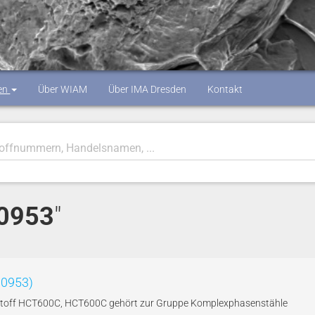
en
Über WIAM
Über IMA Dresden
Kontakt
.0953
"
.0953)
kstoff HCT600C, HCT600C gehört zur Gruppe Komplexphasenstähle