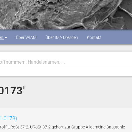
en
Über WIAM
Über IMA Dresden
Kontakt
.0173
"
1.0173)
toff URoSt 37-2, URoSt 37-2 gehört zur Gruppe Allgemeine Baustähle