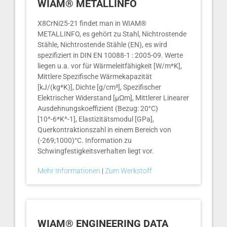
WIAM® METALLINFO
X8CrNi25-21 findet man in WIAM®
METALLINFO, es gehört zu Stahl, Nichtrostende
Stähle, Nichtrostende Stähle (EN), es wird
spezifiziert in DIN EN 10088-1 : 2005-09. Werte
liegen u.a. vor für Wärmeleitfähigkeit [W/m*K],
Mittlere Spezifische Wärmekapazität
[kJ/(kg*K)], Dichte [g/cm³], Spezifischer
Elektrischer Widerstand [µΩm], Mittlerer Linearer
Ausdehnungskoeffizient (Bezug: 20°C)
[10^-6*K^-1], Elastizitätsmodul [GPa],
Querkontraktionszahl in einem Bereich von
(-269;1000)°C. Information zu
Schwingfestigkeitsverhalten liegt vor.
Mehr Informationen
|
Zum Werkstoff
WIAM® ENGINEERING DATA