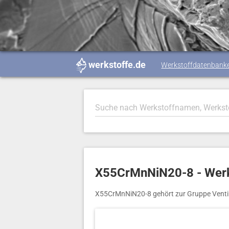
werkstoffe.de
Werkstoffdatenbank
X55CrMnNiN20-8 - Werk
X55CrMnNiN20-8 gehört zur Gruppe Venti