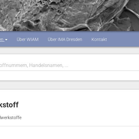
en
Über WIAM
Über IMA Dresden
Kontakt
stoff
lwerkstoffe