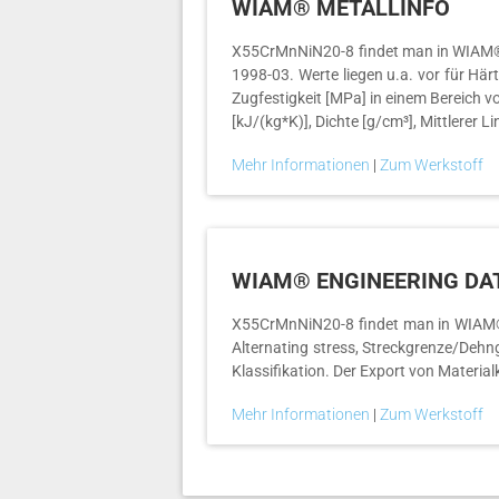
WIAM® METALLINFO
X55CrMnNiN20-8 findet man in WIAM® ME
1998-03. Werte liegen u.a. vor für H
Zugfestigkeit [MPa] in einem Bereich v
[kJ/(kg*K)], Dichte [g/cm³], Mittlerer 
Mehr Informationen
|
Zum Werkstoff
WIAM® ENGINEERING DA
X55CrMnNiN20-8 findet man in WIAM® En
Alternating stress, Streckgrenze/Dehng
Klassifikation. Der Export von Materia
Mehr Informationen
|
Zum Werkstoff