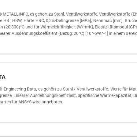
TALLINFO, es gehört zu Stahl, Ventilwerkstoffe, Ventilwerkstoffe (EN), 
ärte HB | HBW, Härte HRC, 0,2%-Dehngrenze [MPa], Nennmaß [mm], Bruch
on (20;800)°C und für Wärmeleitfähigkeit [W/m*K], Elastizitätsmodul [GP
Linearer Ausdehnungskoeffizient (Bezug: 20°C) [10^-6*K^-1] in einem Berei
TA
gineering Data, es gehört zu Stahl / Ventilwerkstoffe. Werte für Materia
renze, Linearer Ausdehnungskoeffizient, Spezifische Wärmekapazität, Dic
lkarten für ANSYS wird angeboten.