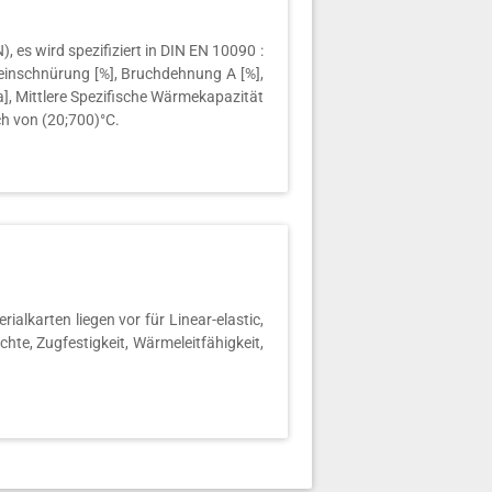
es wird spezifiziert in DIN EN 10090 :
einschnürung [%], Bruchdehnung A [%],
a], Mittlere Spezifische Wärmekapazität
ch von (20;700)°C.
lkarten liegen vor für Linear-elastic,
hte, Zugfestigkeit, Wärmeleitfähigkeit,