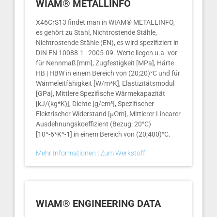
WIAM® METALLINFO
X46CrS13 findet man in WIAM® METALLINFO,
es gehört zu Stahl, Nichtrostende Stähle,
Nichtrostende Stähle (EN), es wird spezifiziert in
DIN EN 10088-1 : 2005-09. Werte liegen u.a. vor
für Nennmaß [mm], Zugfestigkeit [MPa], Härte
HB | HBW in einem Bereich von (20;20)°C und für
Wärmeleitfähigkeit [W/m*K], Elastizitätsmodul
[GPa], Mittlere Spezifische Wärmekapazität
[kJ/(kg*K)], Dichte [g/cm³], Spezifischer
Elektrischer Widerstand [µΩm], Mittlerer Linearer
Ausdehnungskoeffizient (Bezug: 20°C)
[10^-6*K^-1] in einem Bereich von (20;400)°C.
Mehr Informationen
|
Zum Werkstoff
WIAM® ENGINEERING DATA