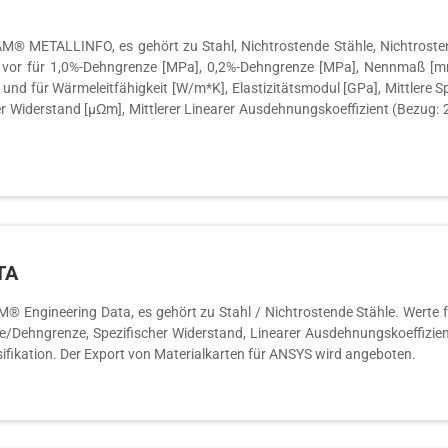
® METALLINFO, es gehört zu Stahl, Nichtrostende Stähle, Nichtrostende
. vor für 1,0%-Dehngrenze [MPa], 0,2%-Dehngrenze [MPa], Nennmaß [mm
 und für Wärmeleitfähigkeit [W/m*K], Elastizitätsmodul [GPa], Mittlere S
her Widerstand [µΩm], Mittlerer Linearer Ausdehnungskoeffizient (Bezug: 
TA
® Engineering Data, es gehört zu Stahl / Nichtrostende Stähle. Werte für
enze/Dehngrenze, Spezifischer Widerstand, Linearer Ausdehnungskoeffizien
ssifikation. Der Export von Materialkarten für ANSYS wird angeboten.