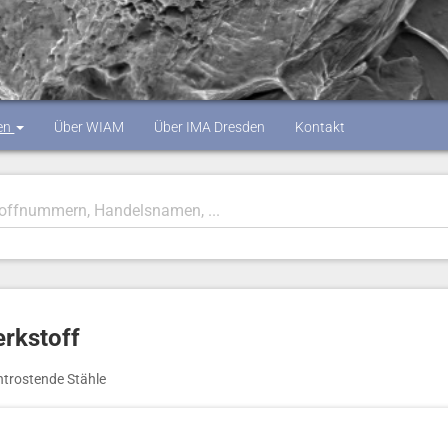
en
Über WIAM
Über IMA Dresden
Kontakt
erkstoff
htrostende Stähle