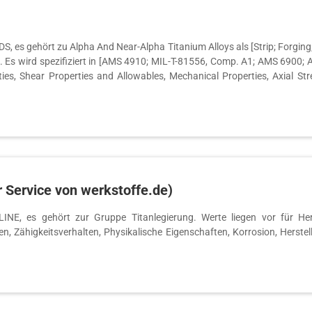
 es gehört zu Alpha And Near-Alpha Titanium Alloys als [Strip; Forging;
. Es wird spezifiziert in [AMS 4910; MIL-T-81556, Comp. A1; AMS 6900;
ties, Shear Properties and Allowables, Mechanical Properties, Axial St
r Service von werkstoffe.de)
NE, es gehört zur Gruppe Titanlegierung. Werte liegen vor für Hers
, Zähigkeitsverhalten, Physikalische Eigenschaften, Korrosion, Herst