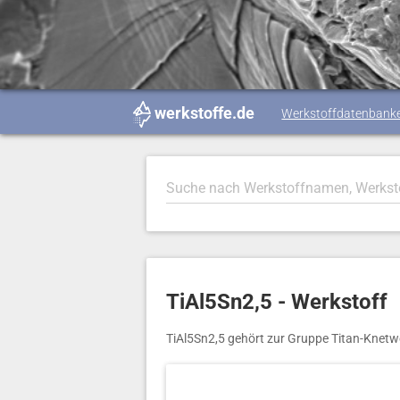
werkstoffe.de
Werkstoffdatenbank
TiAl5Sn2,5 - Werkstoff
TiAl5Sn2,5 gehört zur Gruppe Titan-Knetw