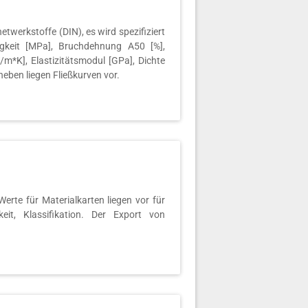
werkstoffe (DIN), es wird spezifiziert
gkeit [MPa], Bruchdehnung A50 [%],
m*K], Elastizitätsmodul [GPa], Dichte
neben liegen Fließkurven vor.
rte für Materialkarten liegen vor für
keit, Klassifikation. Der Export von