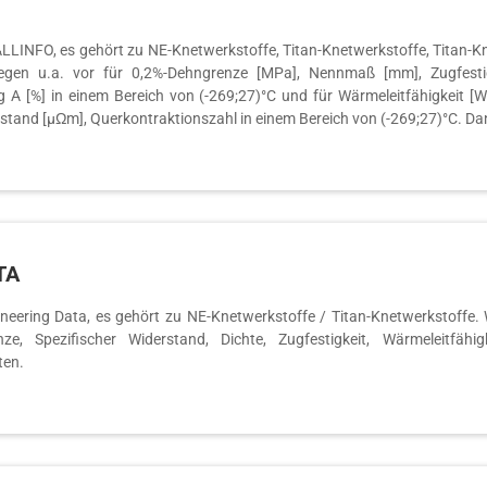
INFO, es gehört zu NE-Knetwerkstoffe, Titan-Knetwerkstoffe, Titan-Knet
iegen u.a. vor für 0,2%-Dehngrenze [MPa], Nennmaß [mm], Zugfesti
A [%] in einem Bereich von (-269;27)°C und für Wärmeleitfähigkeit [W/
erstand [µΩm], Querkontraktionszahl in einem Bereich von (-269;27)°C. Da
TA
eering Data, es gehört zu NE-Knetwerkstoffe / Titan-Knetwerkstoffe. We
enze, Spezifischer Widerstand, Dichte, Zugfestigkeit, Wärmeleitfähig
ten.