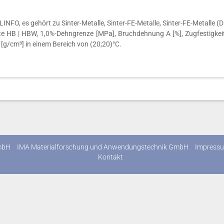
O, es gehört zu Sinter-Metalle, Sinter-FE-Metalle, Sinter-FE-Metalle (DIN
rte HB | HBW, 1,0%-Dehngrenze [MPa], Bruchdehnung A [%], Zugfestigkei
 [g/cm³] in einem Bereich von (20;20)°C.
mbH
IMA Materialforschung und Anwendungstechnik GmbH
Impress
Kontakt