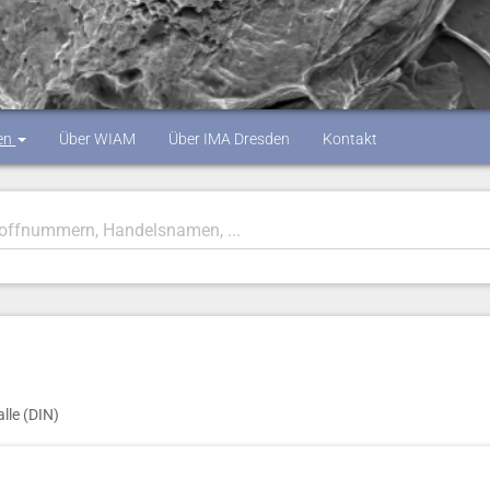
en
Über WIAM
Über IMA Dresden
Kontakt
lle (DIN)