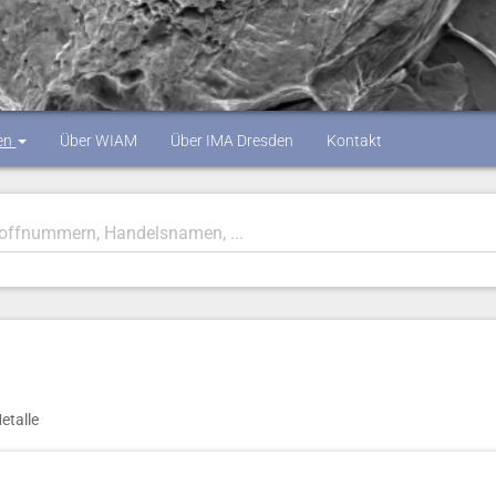
en
Über WIAM
Über IMA Dresden
Kontakt
etalle