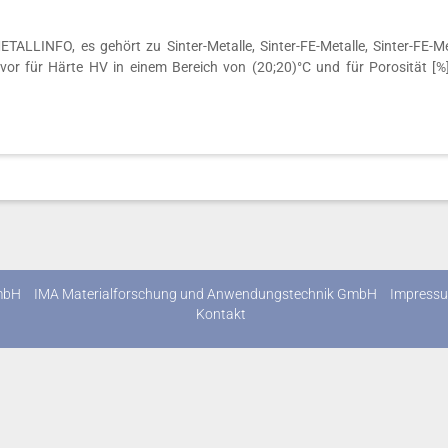
LINFO, es gehört zu Sinter-Metalle, Sinter-FE-Metalle, Sinter-FE-Meta
 vor für Härte HV in einem Bereich von (20;20)°C und für Porosität [%]
mbH
IMA Materialforschung und Anwendungstechnik GmbH
Impress
Kontakt