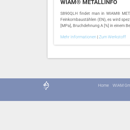
WIAM® METALLINFO
S890QLH findet man in WIAM® METALL
Feinkornbaustählen (EN), es wird spezi
[MPa], Bruchdehnung A [%] in einem Be
Mehr Informationen
|
Zum Werkstoff
Home
WIAM G