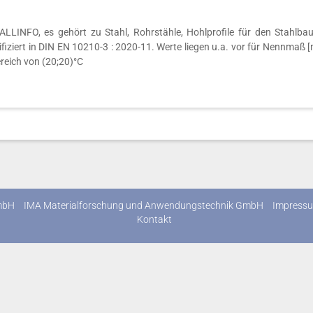
INFO, es gehört zu Stahl, Rohrstähle, Hohlprofile für den Stahlbau
fiziert in DIN EN 10210-3 : 2020-11. Werte liegen u.a. vor für Nennmaß 
reich von (20;20)°C
mbH
IMA Materialforschung und Anwendungstechnik GmbH
Impress
Kontakt