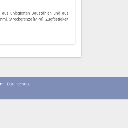
 aus unlegierten Baustählen und aus
[mm], Streckgrenze [MPa], Zugfestigkeit
um
Datenschutz