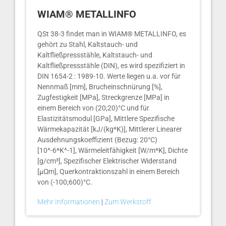
WIAM® METALLINFO
QSt 38-3 findet man in WIAM® METALLINFO, es
gehört zu Stahl, Kaltstauch- und
Kaltfließpressstähle, Kaltstauch- und
Kaltfließpressstähle (DIN), es wird spezifiziert in
DIN 1654-2 : 1989-10. Werte liegen u.a. vor für
Nennmaß [mm], Brucheinschnürung [%],
Zugfestigkeit [MPa], Streckgrenze [MPa] in
einem Bereich von (20;20)°C und für
Elastizitätsmodul [GPa], Mittlere Spezifische
Wärmekapazität [kJ/(kg*K)], Mittlerer Linearer
Ausdehnungskoeffizient (Bezug: 20°C)
[10^-6*K^-1], Wärmeleitfähigkeit [W/m*K], Dichte
[g/cm³], Spezifischer Elektrischer Widerstand
[µΩm], Querkontraktionszahl in einem Bereich
von (-100;600)°C.
Mehr Informationen
|
Zum Werkstoff