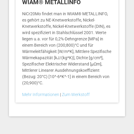
WIAM® METALLINFO
NiCr20Mo findet man in WIAM® METALLINFO,
es gehört zu NE-Knetwerkstoffe, Nickel-
Knetwerkstoffe, Nickel-Knetwerkstoffe (DIN), es
wird spezifiziert in Stahlschlüssel 2001. Werte
liegen u.a. vor für 0,2%-Dehngrenze [MPa] in
einem Bereich von (200;800)°C und für
Wärmeleitfähigkeit [W/m*K], Mittlere Spezifische
Wärmekapazität [kJ/(kg*K)], Dichte [g/cm³],
Spezifischer Elektrischer Widerstand [µΩm],
Mittlerer Linearer Ausdehnungskoeffizient
(Bezug: 20°C) [10^-6*K^-1] in einem Bereich von
(20;900)°C.
Mehr Informationen
|
Zum Werkstoff