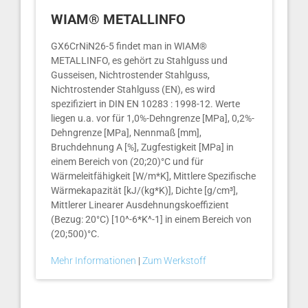
WIAM® METALLINFO
GX6CrNiN26-5 findet man in WIAM®
METALLINFO, es gehört zu Stahlguss und
Gusseisen, Nichtrostender Stahlguss,
Nichtrostender Stahlguss (EN), es wird
spezifiziert in DIN EN 10283 : 1998-12. Werte
liegen u.a. vor für 1,0%-Dehngrenze [MPa], 0,2%-
Dehngrenze [MPa], Nennmaß [mm],
Bruchdehnung A [%], Zugfestigkeit [MPa] in
einem Bereich von (20;20)°C und für
Wärmeleitfähigkeit [W/m*K], Mittlere Spezifische
Wärmekapazität [kJ/(kg*K)], Dichte [g/cm³],
Mittlerer Linearer Ausdehnungskoeffizient
(Bezug: 20°C) [10^-6*K^-1] in einem Bereich von
(20;500)°C.
Mehr Informationen
|
Zum Werkstoff