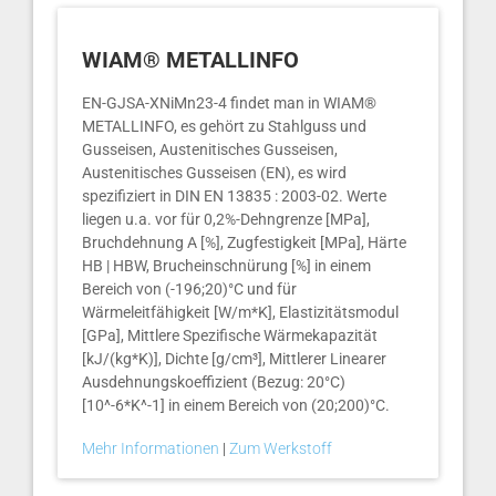
WIAM® METALLINFO
EN-GJSA-XNiMn23-4 findet man in WIAM®
METALLINFO, es gehört zu Stahlguss und
Gusseisen, Austenitisches Gusseisen,
Austenitisches Gusseisen (EN), es wird
spezifiziert in DIN EN 13835 : 2003-02. Werte
liegen u.a. vor für 0,2%-Dehngrenze [MPa],
Bruchdehnung A [%], Zugfestigkeit [MPa], Härte
HB | HBW, Brucheinschnürung [%] in einem
Bereich von (-196;20)°C und für
Wärmeleitfähigkeit [W/m*K], Elastizitätsmodul
[GPa], Mittlere Spezifische Wärmekapazität
[kJ/(kg*K)], Dichte [g/cm³], Mittlerer Linearer
Ausdehnungskoeffizient (Bezug: 20°C)
[10^-6*K^-1] in einem Bereich von (20;200)°C.
Mehr Informationen
|
Zum Werkstoff