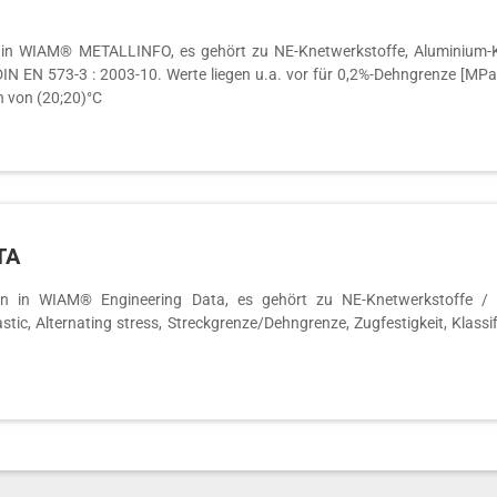
in WIAM® METALLINFO, es gehört zu NE-Knetwerkstoffe, Aluminium-Kn
in DIN EN 573-3 : 2003-10. Werte liegen u.a. vor für 0,2%-Dehngrenze [MP
h von (20;20)°C
TA
 in WIAM® Engineering Data, es gehört zu NE-Knetwerkstoffe / A
astic, Alternating stress, Streckgrenze/Dehngrenze, Zugfestigkeit, Klass