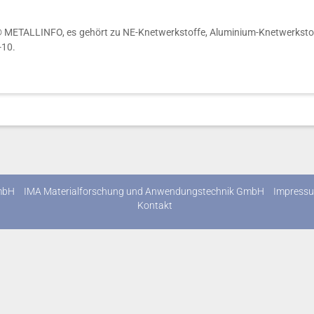
 METALLINFO, es gehört zu NE-Knetwerkstoffe, Aluminium-Knetwerkstoff
-10.
mbH
IMA Materialforschung und Anwendungstechnik GmbH
Impress
Kontakt