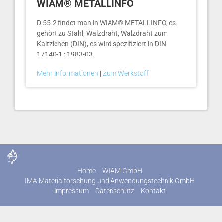
WIAM® METALLINFO
D 55-2 findet man in WIAM® METALLINFO, es
gehört zu Stahl, Walzdraht, Walzdraht zum
Kaltziehen (DIN), es wird spezifiziert in DIN
17140-1 : 1983-03.
Mehr Informationen
|
Zum Werkstoff
Home
WIAM GmbH
IMA Materialforschung und Anwendungstechnik GmbH
Impressum
Datenschutz
Kontakt