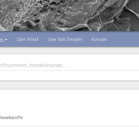
en
Über WIAM
Über IMA Dresden
Kontakt
twerkstoffe