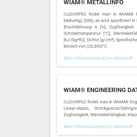
WIAM® METALLINFO
CuZn39Pb2 findet man in WIAM® MET
bleihaltig) (DIN), es wird spezifizier
Bruchdehnung A [%], Zugfestigkei
Schmelztemperatur [°C], Wärmeleitfäh
[kJ/(kg*K)], Dichte [g/cm³], Spezifisc
Bereich von (20;300)°C.
Mehr Informationen
|
Zum Werkstoff
WIAM® ENGINEERING DA
CuZn39Pb2 findet man in WIAM® Engine
Linear-elastic, Streckgrenze/Dehng
Zugfestigkeit, Wärmeleitfähigkeit, Kla
Mehr Informationen
|
Zum Werkstoff