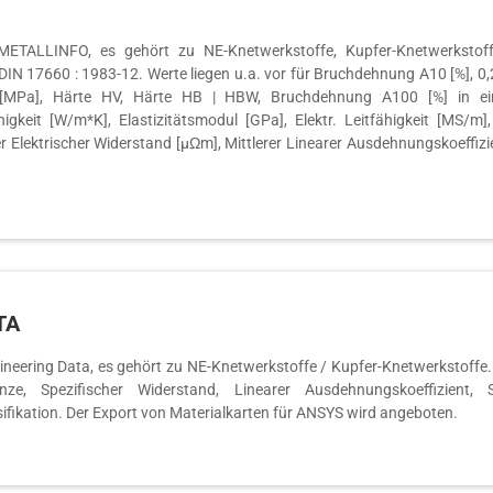
ALLINFO, es gehört zu NE-Knetwerkstoffe, Kupfer-Knetwerkstoffe,
t in DIN 17660 : 1983-12. Werte liegen u.a. vor für Bruchdehnung A10 [%
t [MPa], Härte HV, Härte HB | HBW, Bruchdehnung A100 [%] in ei
igkeit [W/m*K], Elastizitätsmodul [GPa], Elektr. Leitfähigkeit [MS/m]
her Elektrischer Widerstand [µΩm], Mittlerer Linearer Ausdehnungskoeffizi
TA
ering Data, es gehört zu NE-Knetwerkstoffe / Kupfer-Knetwerkstoffe. We
renze, Spezifischer Widerstand, Linearer Ausdehnungskoeffizient, 
ssifikation. Der Export von Materialkarten für ANSYS wird angeboten.