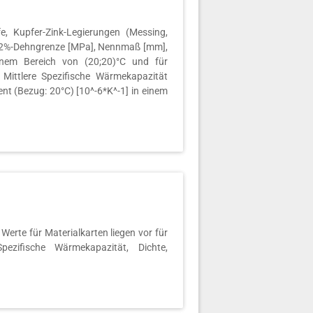
 Kupfer-Zink-Legierungen (Messing,
], 0,2%-Dehngrenze [MPa], Nennmaß [mm],
nem Bereich von (20;20)°C und für
, Mittlere Spezifische Wärmekapazität
ent (Bezug: 20°C) [10^-6*K^-1] in einem
rte für Materialkarten liegen vor für
Spezifische Wärmekapazität, Dichte,