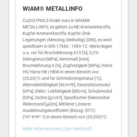
WIAM® METALLINFO
CuZn37Pb0,5 findet man in WIAM®
METALLINFO, es gehört zu NE-Knetwerkstoffe,
Kupfer-Knetwerkstoffe, Kupfer-Zink-
Legierungen (Messing, bleihaltig) (DIN), es wird
spezifiziert in DIN 17660 : 1983-12. Werte liegen
u.a. vor für Bruchdehnung A10 [%], 0,2%-
Dehngrenze [MPa], Nennmaß [mm],
Bruchdehnung A [%], Zugfestigkeit [MPa], Härte
HV, Härte HB | HBW in einem Bereich von
(20;20)°C und für Schmelztemperatur [°C],
Wärmeleitfähigkeit [W/m*K], Elastizitätsmodul
[GPa], Elektr. Leitfähigkeit [MS/m], Schubmodul
[GPa], Dichte [g/cm³], Spezifischer Elektrischer
Widerstand [µΩm], Mittlerer Linearer
Ausdehnungskoeffizient (Bezug: 20°C)
[10^-6*K^-1] in einem Bereich von (20;200)°C.
Mehr Informationen
|
Zum Werkstoff