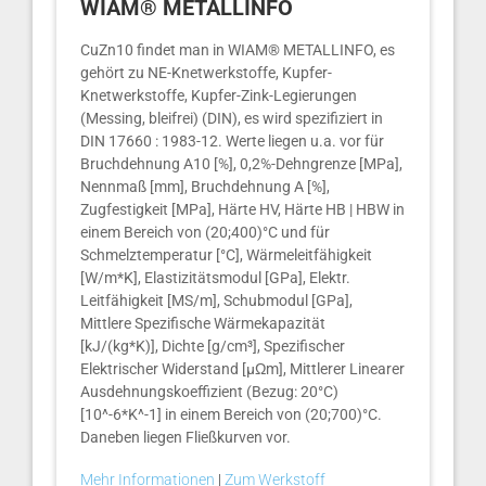
WIAM® METALLINFO
CuZn10 findet man in WIAM® METALLINFO, es
gehört zu NE-Knetwerkstoffe, Kupfer-
Knetwerkstoffe, Kupfer-Zink-Legierungen
(Messing, bleifrei) (DIN), es wird spezifiziert in
DIN 17660 : 1983-12. Werte liegen u.a. vor für
Bruchdehnung A10 [%], 0,2%-Dehngrenze [MPa],
Nennmaß [mm], Bruchdehnung A [%],
Zugfestigkeit [MPa], Härte HV, Härte HB | HBW in
einem Bereich von (20;400)°C und für
Schmelztemperatur [°C], Wärmeleitfähigkeit
[W/m*K], Elastizitätsmodul [GPa], Elektr.
Leitfähigkeit [MS/m], Schubmodul [GPa],
Mittlere Spezifische Wärmekapazität
[kJ/(kg*K)], Dichte [g/cm³], Spezifischer
Elektrischer Widerstand [µΩm], Mittlerer Linearer
Ausdehnungskoeffizient (Bezug: 20°C)
[10^-6*K^-1] in einem Bereich von (20;700)°C.
Daneben liegen Fließkurven vor.
Mehr Informationen
|
Zum Werkstoff