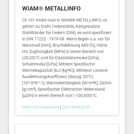
WIAM® METALLINFO
Ck 101 findet man in WIAM® METALLINFO, es
gehört zu Stahl, Federstähle, Kaltgewalzte
Stahlbänder für Federn (DIN), es wird spezifiziert
in DIN 17222 : 1979-08. Werte liegen u.a. vor für
Nennmaß [mm], Bruchdehnung A80 [%], Härte
HV, Zugfestigkeit [MPa] in einem Bereich von
(20;20)°C und für Elastizitätsmodul [GPa],
Schubmodul [GPa], Mittlere Spezifische
Wärmekapazität [kJ/(kg*K)], Mittlerer Linearer
Ausdehnungskoeffizient (Bezug: 20°C)
[10^-6*K^-1], Wärmeleitfähigkeit [W/m*K], Dichte
[g/cm³], Spezifischer Elektrischer Widerstand
[µΩm] in einem Bereich von (-100;600)°C.
Mehr Informationen
|
Zum Werkstoff